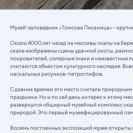
Музей-заповедник «Томская Писаница» – крупн
Около 4000 лет назад на массивы скалы на бере
скале изображены сцены удачной охоты, размн
покровителей, солярные знаки и неизвестные л
считаются объектом культурного наследия. Все
наскальных рисунков-петроглифов.
С давних времен это место считали природным
праздники. Но и по сей день интерес к этому мес
развернулся обширный музейный комплекс скан
природой. Это первый музеефицированный памя
Восемь постоянных экспозиций музея открыты к