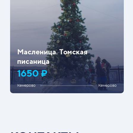
Масленица. Томская
писаница
1650 ₽
Кемерово
Кемерово