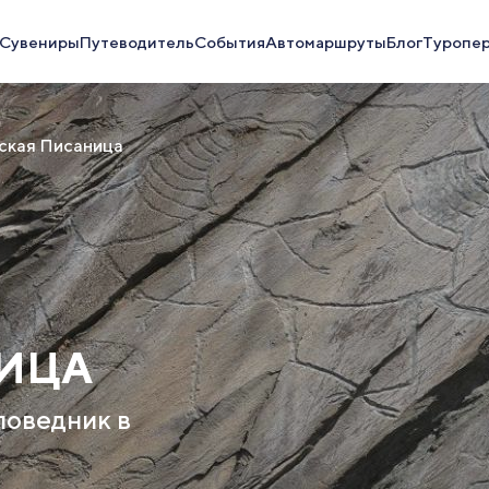
Сувениры
Путеводитель
События
Автомаршруты
Блог
Туропе
ская Писаница
ИЦА
поведник в