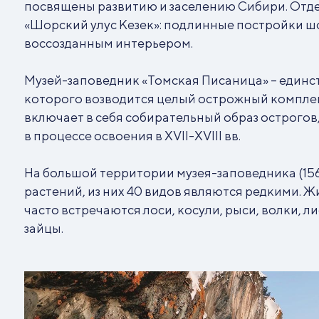
посвящены развитию и заселению Сибири. Отд
«Шорский улус Кезек»: подлинные постройки шо
воссозданным интерьером.
Музей-заповедник «Томская Писаница» – единст
которого возводится целый острожный комплек
включает в себя собирательный образ острогов
в процессе освоения в XVII-XVIII вв.
На большой территории музея-заповедника (15
растений, из них 40 видов являются редкими. Ж
часто встречаются лоси, косули, рыси, волки, ли
зайцы.