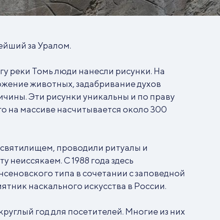
ейший за Уралом.
гу реки Томь люди нанесли рисунки. На
ожение животных, задабривание духов
ичины. Эти рисунки уникальны и по праву
го на массиве насчитывается около 300
 святилищем, проводили ритуалы и
ту неиссякаем. С 1988 года здесь
сеновского типа в сочетании с заповедной
тник наскального искусства в России.
руглый год для посетителей. Многие из них