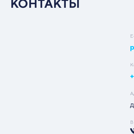
КОНТАКТЫ
E
p
К
+
А
д
В