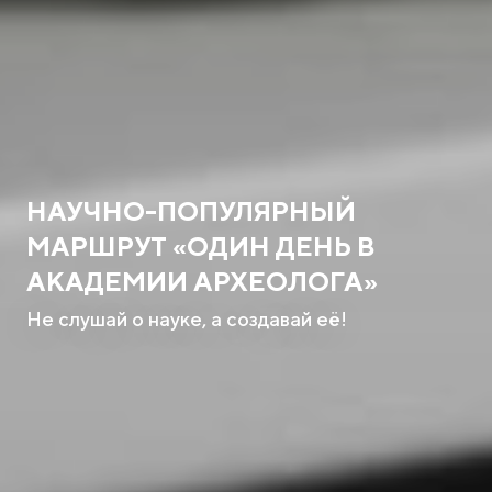
НАУЧНО-ПОПУЛЯРНЫЙ
МАРШРУТ «ОДИН ДЕНЬ В
АКАДЕМИИ АРХЕОЛОГА»
Не слушай о науке, а создавай её!