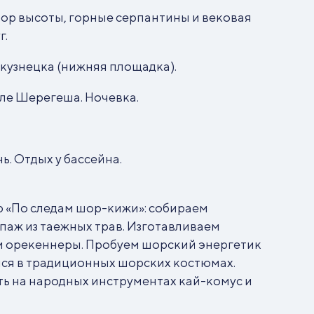
ор высоты, горные серпантины и вековая
г.
вокузнецка (нижняя площадка).
еле Шерегеша. Ночевка.
ь. Отдых у бассейна.
р «По следам шор-кижи»: собираем
паж из таежных трав. Изготавливаем
и орекеннеры. Пробуем шорский энергетик
ся в традиционных шорских костюмах.
ть на народных инструментах кай-комус и