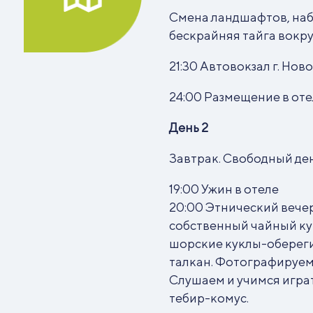
Смена ландшафтов, наб
бескрайняя тайга вокру
21:30 Автовокзал г. Но
24:00 Размещение в от
День 2
Завтрак. Свободный ден
19:00 Ужин в отеле
20:00 Этнический вече
собственный чайный ку
шорские куклы-оберег
талкан. Фотографируем
Слушаем и учимся игра
тебир-комус.