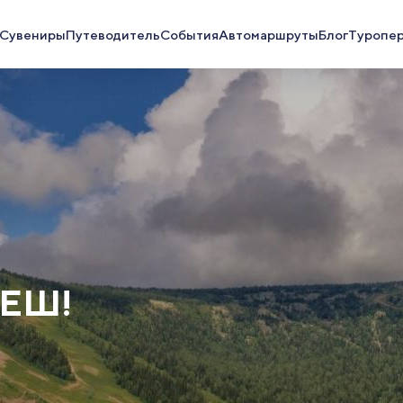
Сувениры
Путеводитель
События
Автомаршруты
Блог
Туропе
ЕШ!