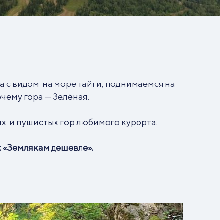
а с видом на море тайги, поднимаемся на
чему гора — Зелёная.
их и пушистых гор любимого курорта.
: «Землякам дешевле».