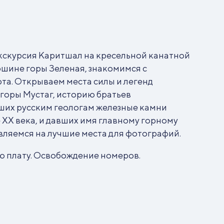
экскурсия Каритшал на кресельной канатной
ршине горы Зеленая, знакомимся с
та. Открываем места силы и легенд
горы Мустаг, историю братьев
ших русским геологам железные камни
 XX века, и давших имя главному горному
вляемся на лучшие места для фотографий.
ю плату. Освобождение номеров.