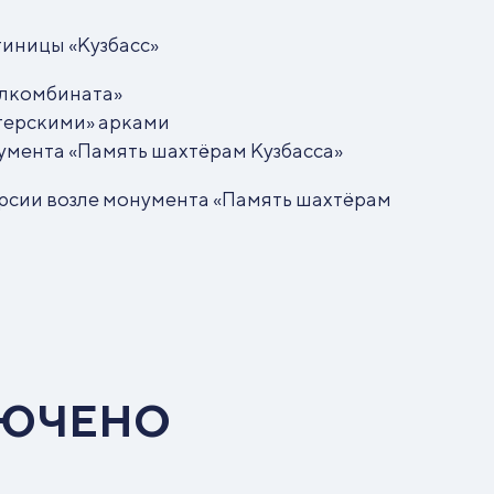
стиницы «Кузбасс»
лкомбината»
терскими» арками
мента «Память шахтёрам Кузбасса»
урсии возле монумента «Память шахтёрам
ЛЮЧЕНО