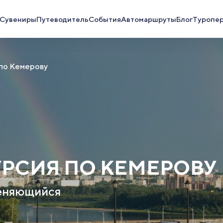
Сувениры
Путеводитель
События
Автомаршруты
Блог
Туропе
 по Кемерову
УРСИЯ ПО КЕМЕРОВУ
меняющийся