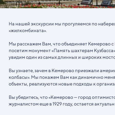
На нашей экскурсии мы прогуляемся по набере
«жилкомбината».
Мы расскажем Вам, что объединяет Кемерово с
посетим монумент «Память шахтерам Кузбасса»
увидим один из самых длинных и широких мосто
Вы узнаете, зачем в Кемерово приезжали амери
колбасы». Мы покажем Вам как динамично меня
объекты, реализуются новые подходы к организ
Вы убедитесь, что «Кемерово — город оптимист
журналистом еще в 1929 году, остается актуальн