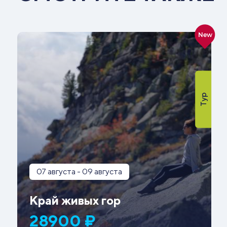
New
Тур
07 августа - 09 августа
Край живых гор
28900 ₽