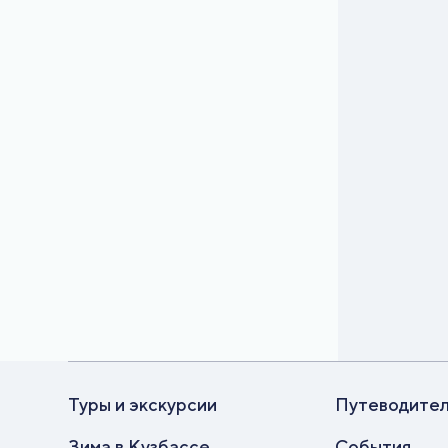
Туры и экскурсии
Путеводите
Зима в Кузбассе
События