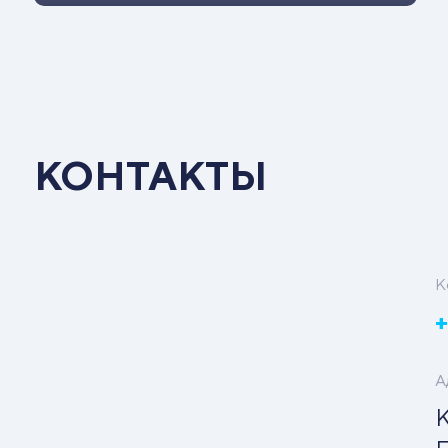
КОНТАКТЫ
К
+
А
К