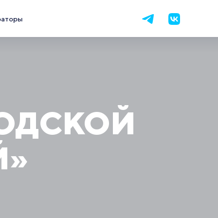
раторы
РОДСКОЙ
Й»