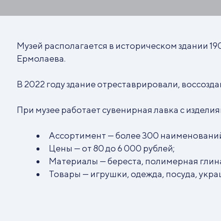
Музей располагается в историческом здании 190
Ермолаева.
В 2022 году здание отреставрировали, воссозда
При музее работает сувенирная лавка с издели
Ассортимент — более 300 наименовани
Цены — от 80 до 6 000 рублей;
Материалы — береста, полимерная глина, 
Товары — игрушки, одежда, посуда, украш