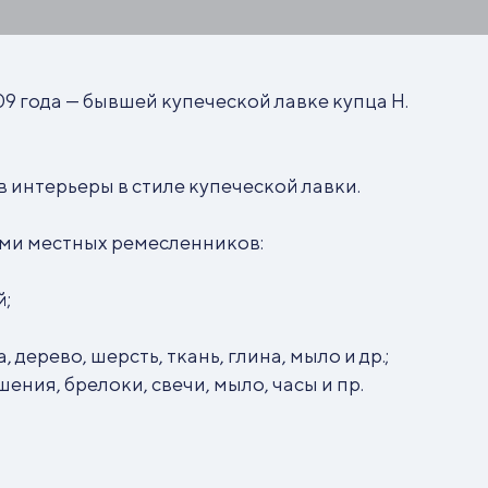
9 года — бывшей купеческой лавке купца Н.
в интерьеры в стиле купеческой лавки.
ями местных ремесленников:
й;
дерево, шерсть, ткань, глина, мыло и др.;
ения, брелоки, свечи, мыло, часы и пр.