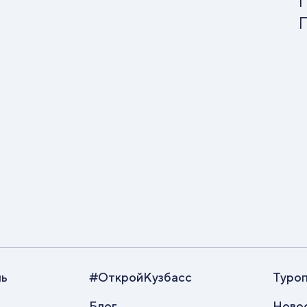
Г
Г
ль
#ОткройКузбасс
Туро
Блог
Ново