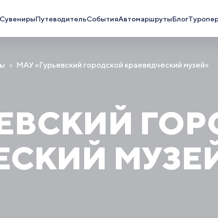
Сувениры
Путеводитель
События
Автомаршруты
Блог
Туропе
ны
МАУ «Гурьевский городской краеведческий музей»
ЬЕВСКИЙ ГО
ЕСКИЙ МУЗЕ