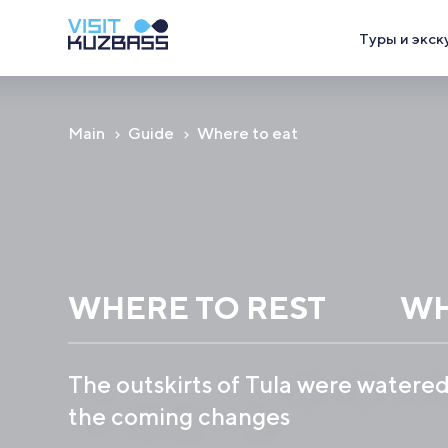
Туры и экск
Main
Guide
Where to eat
WHERE TO REST
WH
The outskirts of Tula were watered
the coming changes