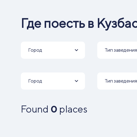
Где поесть в Кузба
Город
Тип заведения
Город
Тип заведения
Found
0
places