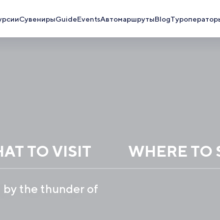
урсии
Сувениры
Guide
Events
Автомаршруты
Blog
Туроператор
AT TO VISIT
WHERE TO 
 by the thunder of