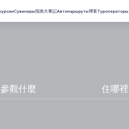
курсии
Сувениры
指南
大事記
Автомаршруты
博客
Туроператоры
參觀什麼
住哪裡