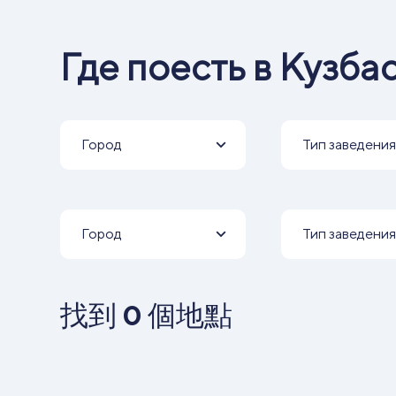
Где поесть в Кузба
Город
Тип заведения
Город
Тип заведения
找到
0
個地點