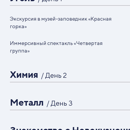
Экскурсия в музей-заповедник «Красная
горка»
Иммерсивный спектакль «Четвертая
группа»
Химия
/ День 2
Экскурсия «Добро пожаловать в мир
большой химии»
Металл
/ День 3
Экскурсия в кузницу «В мастерскую
Трансфер в г. Гурьевск (155 км)
художника по металлу»