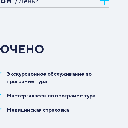
ком
/ День 4
Трансфер в г. Новокузнецк (143 км)
Экскурсия «Металломорфозы: от проката
до конгломерата»
Трансфер на вокзал/в аэропорт
ЛЮЧЕНО
Экскурсионное обслуживание по
программе тура
Мастер-классы по программе тура
Медицинская страховка