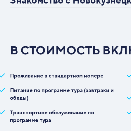
Знакомство с Новокузнец
Экскурсия в Краеведческий музей г.
Экскурсия в музей-заповедник «Кузнецкая
Гурьевска
крепость»
Обзорная экскурсия по г. Новокузнецку «От
В СТОИМОСТЬ ВК
завода к городу-саду»
Проживание в стандартном номере
Питание по программе тура (завтраки и
обеды)
Транспортное обслуживание по
программе тура