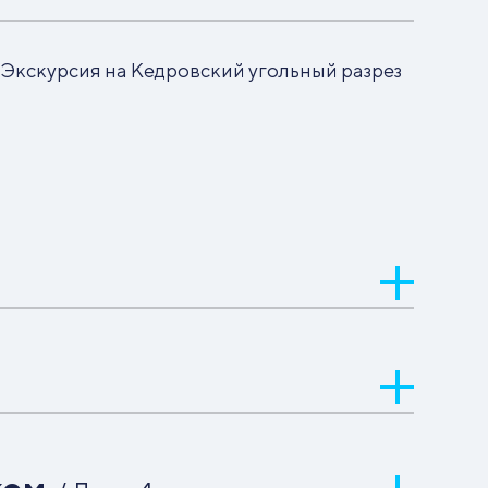
Экскурсия на Кедровский угольный разрез
Обзорная экскурсия «Кемерово
индустриальный» по центру города
Экскурсия на Гурьевский
металлургический завод