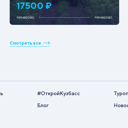
17500 ₽
Кемерово
Кемерово
Смотреть все
ль
#ОткройКузбасс
Туро
Блог
Ново