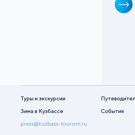
Туры и экскурсии
Путеводите
Зима в Кузбассе
События
press@kuzbass-tourism.ru