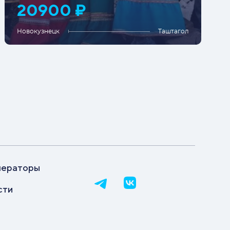
20900 ₽
Новокузнецк
Таштагол
ператоры
сти