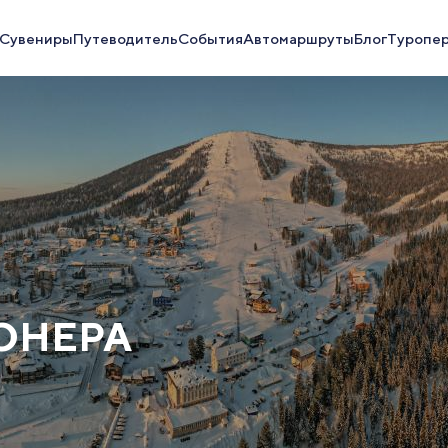
Сувениры
Путеводитель
События
Автомаршруты
Блог
Туропе
ОНЕРА