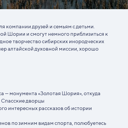
я компании друзей и семьям с детьми.
ной Шории и смогут немного приблизиться к
дное творчество сибирских инородческих
ер алтайской духовной миссии, хорошо
са — монумента «Золотая Шория», откуда
 Спасские дворцы
ого интересных рассказов об истории
нов по зимним видам спорта, полюбуетесь