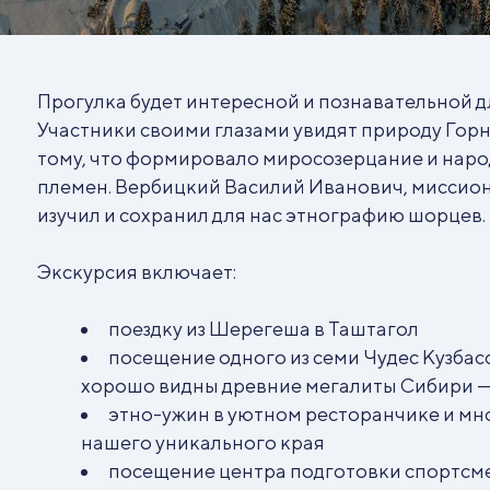
Прогулка будет интересной и познавательной дл
Участники своими глазами увидят природу Гор
тому, что формировало миросозерцание и наро
племен. Вербицкий Василий Иванович, миссион
изучил и сохранил для нас этнографию шорцев.
Экскурсия включает:
поездку из Шерегеша в Таштагол
посещение одного из семи Чудес Кузбас
хорошо видны древние мегалиты Сибири —
этно-ужин в уютном ресторанчике и мн
нашего уникального края
посещение центра подготовки спортсме