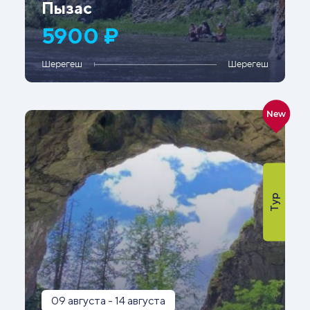
Пызас
5900 ₽
Шерегеш
Шерегеш
New
Тур
09 августа - 14 августа