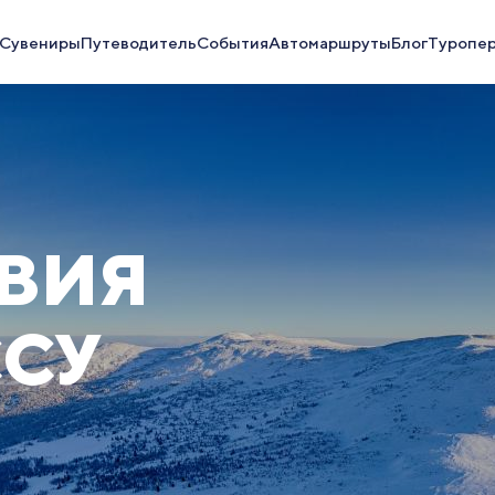
Сувениры
Путеводитель
События
Автомаршруты
Блог
Туропе
ВИЯ
ССУ