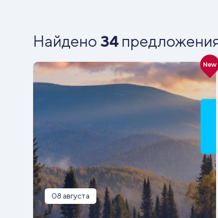
Найдено
34
предложени
New
08 августа