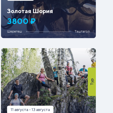
Золотая Шория
3800 ₽
Шерегеш
Таштагол
Тур
11 августа - 13 августа