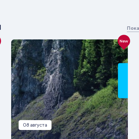
я
Пока
New
08 августа