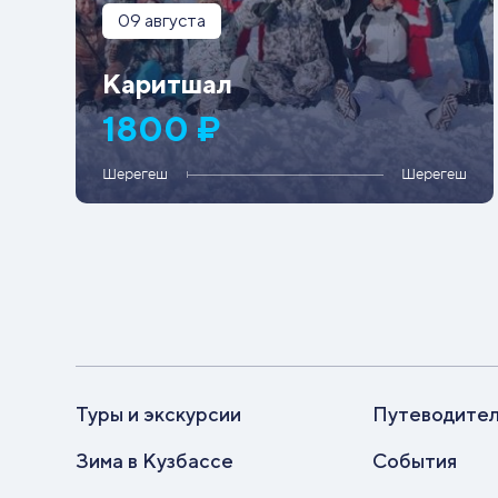
09 августа
Каритшал
1800 ₽
Шерегеш
Шерегеш
Туры и экскурсии
Путеводите
Зима в Кузбассе
События