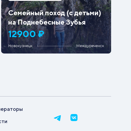
Семейный поход (с детьми)
на Поднебесные Зубья
12900 ₽
Новокузнецк
Междуреченск
ператоры
сти