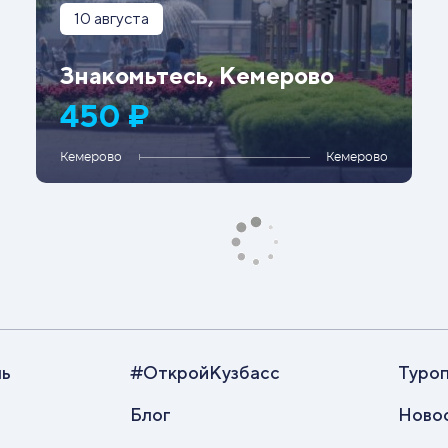
10 августа
Знакомьтесь, Кемерово
450 ₽
Кемерово
Кемерово
ль
#ОткройКузбасс
Туро
Блог
Ново