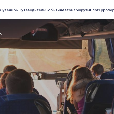
Сувениры
Путеводитель
События
Автомаршруты
Блог
Туропе
р