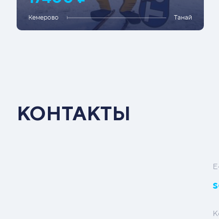
Кемерово
Танай
КОНТАКТЫ
E
s
К