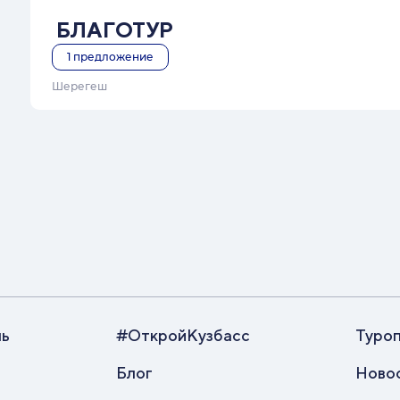
БЛАГОТУР
1
предложение
Шерегеш
ль
#ОткройКузбасс
Туро
Блог
Ново