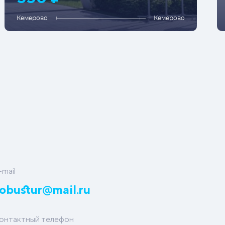
Кемерово
Кемерово
-mail
obustur@mail.ru
онтактный телефон