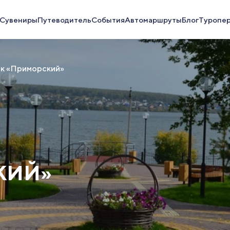
Сувениры
Путеводитель
События
Автомаршруты
Блог
Туропе
к «Приморский»
КИЙ»