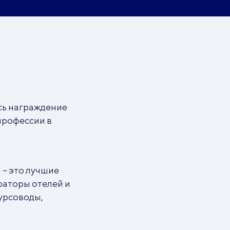
сь награждение
профессии в
 – это лучшие
раторы отелей и
урсоводы,