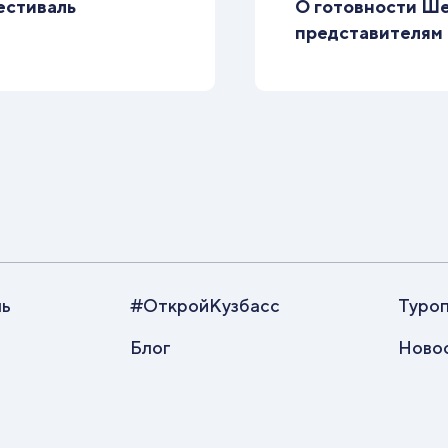
естиваль
О готовности Ше
представителям
ль
#ОткройКузбасс
Туро
Блог
Ново