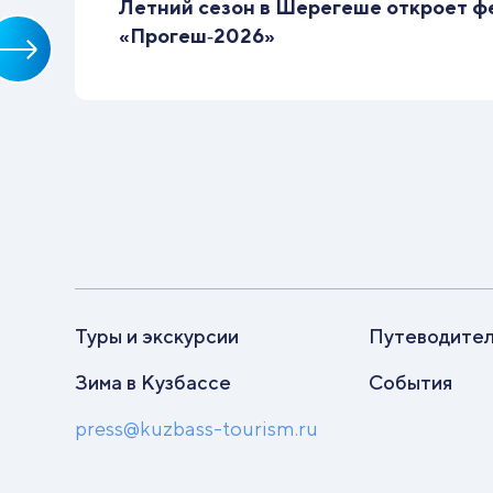
Летний сезон в Шерегеше откроет ф
«Прогеш‑2026»
Туры и экскурсии
Путеводите
Зима в Кузбассе
События
press@kuzbass-tourism.ru