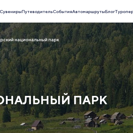
Сувениры
Путеводитель
События
Автомаршруты
Блог
Туропе
рский национальный парк
ОНАЛЬНЫЙ ПАРК