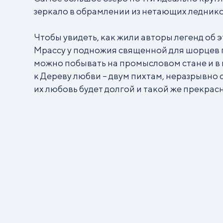
зеркало в обрамлении из нетающих ледник
Чтобы увидеть, как жили авторы легенд об э
Мрассу у подножия священной для шорцев го
можно побывать на промысловом стане и в 
к Дереву любви – двум пихтам, неразрывно с
их любовь будет долгой и такой же прекрас