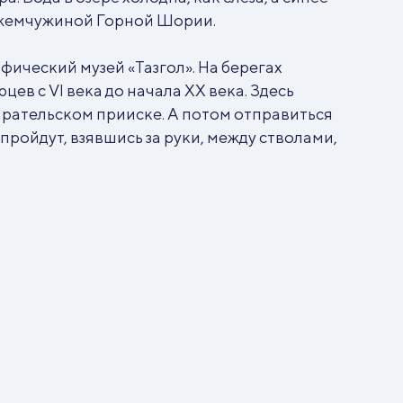
т жемчужиной Горной Шории.
фический музей «Тазгол». На берегах
в с VI века до начала XX века. Здесь
арательском прииске. А потом отправиться
пройдут, взявшись за руки, между стволами,