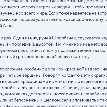
 Азасская. Она известна как возможный дом йети, 
тых шерстью трехметровых людей. Чтобы проверить,
 ученые со всего мира. Если тоже надеетесь на встреч
дь Азасская пещера удивительно красива. Зимой вну
 Азас.
 рек. Один из них, ручей Шполбачек, спускается не
ый – последний, высотой 11 м. Именно из-за него в
илось над его дизайном: у подножия водопада есть
ффектный грот, дополняющий общую картину.
 сложнее, особенно до самой красивой из всех – ч
ры четыре вершины. Говорят, когда-то в этих краях
 выросли красавицами и умницами, во всем помогал
аждой из девушек отрез шелка. Сшили дочки наряды 
ь, кому какая достанется, поссорились и перебили д
ли их белоснежным шелком, сели оплакивать и так д
 формы на вершине Кольтайги – это старшая сестра.