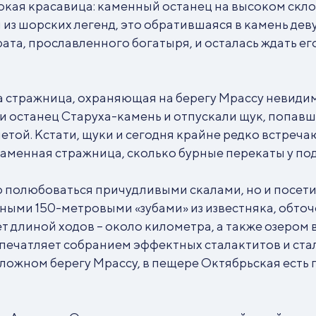
нокая красавица: каменный останец на высоком скл
 из шорских легенд, это обратившаяся в камень де
та, прославленного богатыря, и осталась ждать его 
, а стражница, охраняющая на берегу Мрассу невид
 останец Старуха-камень и отпускали щук, попавш
той. Кстати, щуки и сегодня крайне редко встречают
аменная стражница, сколько бурные перекаты у под
о полюбоваться причудливыми скалами, но и посет
омными 150-метровыми «зубами» из известняка, обт
 длиной ходов – около километра, а также озером 
ечатляет собранием эффектных сталактитов и ста
ожном берегу Мрассу, в пещере Октябрьская есть гр