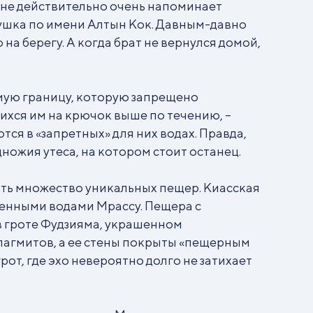
оне действительно очень напоминает
вушка по имени Алтын Кок. Давным-давно
на берегу. А когда брат не вернулся домой,
имую границу, которую запрещено
ихся им на крючок выше по течению, –
ся в «запретных» для них водах. Правда,
ножия утеса, на котором стоит останец.
ить множество уникальных пещер. Киасская
оченными водами Мрассу. Пещера с
в гроте Фудзияма, украшенном
лагмитов, а ее стены покрыты «пещерным
от, где эхо невероятно долго не затихает