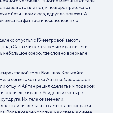
снежного человека. Многие местные жители
 правда это или нет, к пещере приезжают
у с йети – вам сюда, вдруг да повезет. А
три высятся фантастические ледяные
далеко от устья с 15-метровой высоты,
одопад Сага считается самым красивым в
 небольшое озеро, где словно в зеркале
етырехглавой горы Большая Кольтайга.
 жила семья охотника Айтана. Овдовев, он
и отцу. И Айтан решил сделать им подарок:
и стали еще краше. Увидели их четыре
руг друга. Их тела окаменели,
олго лили слезы, что сами стали озерами.
 Вода в озере холодна, как слеза, а синее