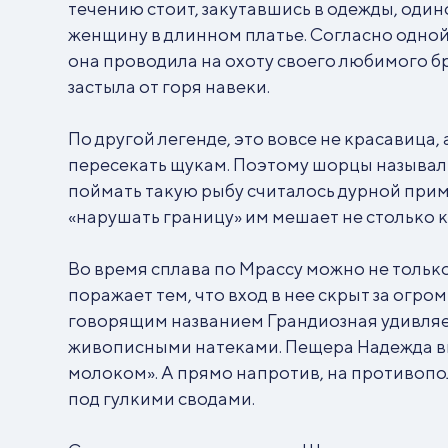
течению стоит, закутавшись в одежды, оди
женщину в длинном платье. Согласно одной
она проводила на охоту своего любимого бра
застыла от горя навеки.
По другой легенде, это вовсе не красавица
пересекать щукам. Поэтому шорцы называли
поймать такую рыбу считалось дурной приме
«нарушать границу» им мешает не столько к
Во время сплава по Мрассу можно не тольк
поражает тем, что вход в нее скрыт за огр
говорящим названием Грандиозная удивляет
живописными натеками. Пещера Надежда вп
молоком». А прямо напротив, на противопол
под гулкими сводами.