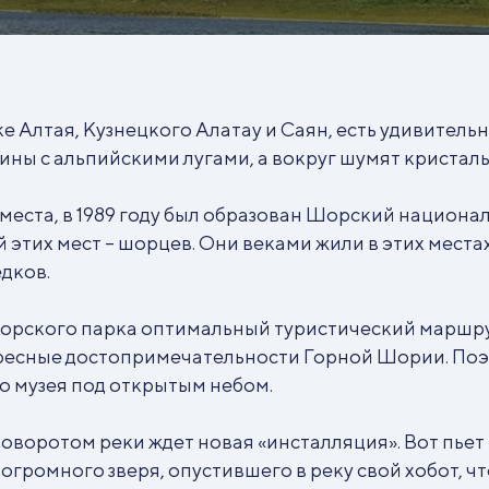
е Алтая, Кузнецкого Алатау и Саян, есть удивитель
ины с альпийскими лугами, а вокруг шумят кристаль
еста, в 1989 году был образован Шорский национал
этих мест – шорцев. Они веками жили в этих местах
едков.
рского парка оптимальный туристический маршрут
ересные достопримечательности Горной Шории. Поэ
о музея под открытым небом.
 поворотом реки ждет новая «инсталляция». Вот пьет
огромного зверя, опустившего в реку свой хобот, чт