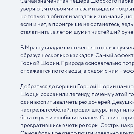
Самая знаменитая пещера Шорского парка –
уверяют, что своими глазами видели покры
не только любители загадок и аномалий, но и
если и нет, в проигрыше не останетесь, ве
сталагмиты, а летом шумит чистейший ручей
В Мрассу впадает множество горных ручьев и
образуя несколько каскадов. Самый эффектн
Горной Шории. Природа основательно потруд
отражается поток воды, а рядом с ним – э
Добраться до вершин Горной Шории намного
Шорцы сохранили легенду, почему у этой го
один воспитывал четырех дочерей. Девушки
настрелял соболей, продал шкуры и купил к
богатыря – и влюбились навек. Стали спорит
превратившись в четыре горы. Сестры накры
Самое большое озеро почти идеально круглой