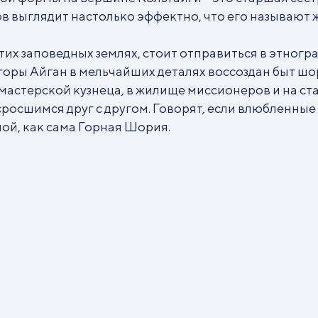
ов выглядит настолько эффектно, что его называю
тих заповедных землях, стоит отправиться в этногра
ры Айган в мельчайших деталях воссоздан быт шорце
мастерской кузнеца, в жилище миссионеров и на ст
росшимся друг с другом. Говорят, если влюбленные 
ной, как сама Горная Шория.