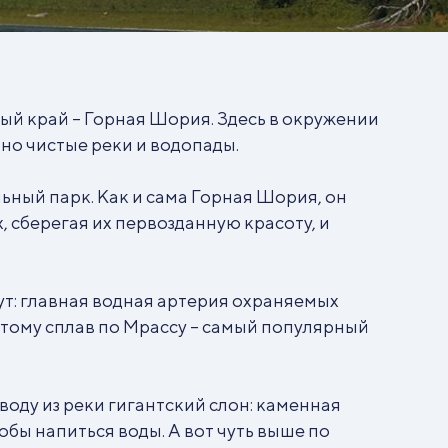
ный край – Горная Шория. Здесь в окружении
но чистые реки и водопады.
ьный парк. Как и сама Горная Шория, он
, сберегая их первозданную красоту, и
: главная водная артерия охраняемых
тому сплав по Мрассу – самый популярный
 воду из реки гигантский слон: каменная
обы напиться воды. А вот чуть выше по