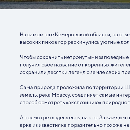
На самом юге Кемеровской области, на стык
высоких пиков гор раскинулись уютные дол
Чтобы сохранить нетронутыми заповедные м
получил свое название от коренных жителей 
сохранили десятки легенд о земле своих пр
Сама природа проложила по территории Шо
земель, река Мрассу, соединяет самые инт
способ осмотреть «экспозицию» природног
А посмотреть здесь есть, на что. За каждым
арка из известняка поразительно похожа на 