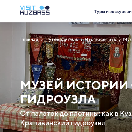
Туры и экскурсии
Главная
Путеводитель
Что посетить
Муз
МУЗЕЙ ИСТОРИИ
ГИДРОУЗЛА
От палаток до плотины: как в Ку
Крапивинский гидроузел