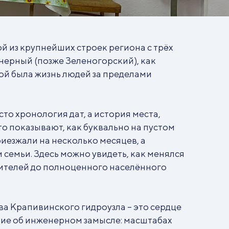
й из крупнейших строек региона с трёх
онерный (позже Зеленогорский), как
ой была жизнь людей за пределами
сто хронология дат, а история места,
о показывают, как буквально на пустом
иезжали на несколько месяцев, а
и семьи. Здесь можно увидеть, как менялся
оителей до полноценного населённого
а Крапивинского гидроузла – это сердце
ние об инженерном замысле: масштабах