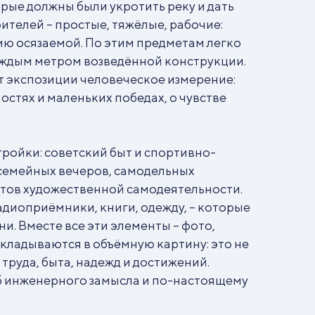
орые должны были укротить реку и дать
телей – простые, тяжёлые, рабочие:
рию осязаемой. По этим предметам легко
каждым метром возведённой конструкции.
 экспозиции человеческое измерение:
остях и маленьких победах, о чувстве
тройки: советский быт и спортивно-
 семейных вечеров, самодельных
тов художественной самодеятельности.
адиоприёмники, книги, одежду, – которые
и. Вместе все эти элементы – фото,
складываются в объёмную картину: это не
 труда, быта, надежд и достижений.
б инженерного замысла и по-настоящему