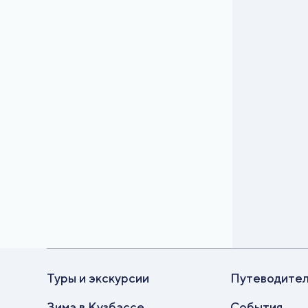
Туры и экскурсии
Путеводите
Зима в Кузбассе
События