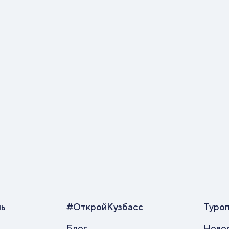
ль
#ОткройКузбасс
Туро
Блог
Ново