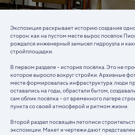
Экспозиция раскрывает историю создания одно
сторон: как на пустом месте вырос посёлок Пи
рождался инженерный замысел гидроузла и как
стройплощадки.
В первом разделе – история посёлка. Это не про
которое выросло вокруг стройки. Архивные фот
месте формировалась инфраструктура: люди пр
оставались на годы, обрастали бытом, создавал
сам облик посёлка – от временного лагеря стр
пункта со своей атмосферой и ритмом жизни.
Второй раздел посвящён летописи строительств
экспозиции. Макет и чертежи дают представле