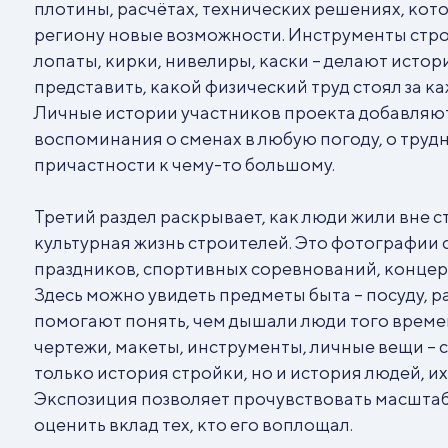
плотины, расчётах, технических решениях, кот
региону новые возможности. Инструменты строи
лопаты, кирки, нивелиры, каски – делают исто
представить, какой физический труд стоял за 
Личные истории участников проекта добавляют
воспоминания о сменах в любую погоду, о трудн
причастности к чему-то большому.
Третий раздел раскрывает, как люди жили вне с
культурная жизнь строителей. Это фотографии
праздников, спортивных соревнований, концер
Здесь можно увидеть предметы быта – посуду, р
помогают понять, чем дышали люди того времен
чертежи, макеты, инструменты, личные вещи – 
только история стройки, но и история людей, их
Экспозиция позволяет прочувствовать масшта
оценить вклад тех, кто его воплощал.