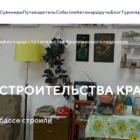
Сувениры
Путеводитель
События
Автомаршруты
Блог
Туропе
ей истории строительства Крапивинского гидроузла
 СТРОИТЕЛЬСТВА К
збассе строили