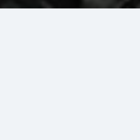
Вт-Вс: 10:00-18:00
Показать контакты
В Литературно-мемориальном музее В. А. Чивилихина
можно увидеть экспонаты, которые рассказывают о жизни
и творчестве писателя.
При жизни Владимира Алексеевича Чивилихина в
Мариинском городском краеведческом музее намечалось