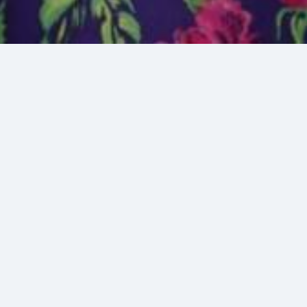
25 июл 2026
Закончен
Показать контакты
Приглашаем вас стать частью грандиозного события —
Регионального телеутского национального праздника
Единства «Теле Каан-2026»., посвящённого Году единства
народов России.