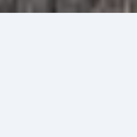
Шерегеш
Снегоходы
Фестивали
Шерегеш зимой: идем на рекорд!
Поселок Шерегеш находится в самом сердце Горной
Шории – невероятно живописной, таинственной и
притягательной для путешественников территории на юге
Кузбасса. Ее опоясывают могучие хребты Алтая,