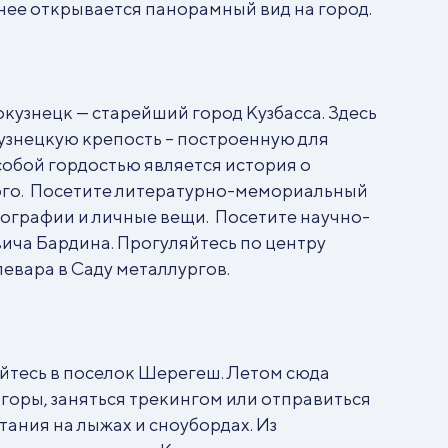
 нее открывается панорамный вид на город.
кузнецк — старейший город Кузбасса. Здесь
Кузнецкую крепость – построенную для
обой гордостью является история о
ого. Посетите литературно-мемориальный
отографии и личные вещи. Посетите научно-
ича Бардина. Прогуляйтесь по центру
левара в Саду металлургов.
яйтесь в поселок Шерегеш. Летом сюда
 горы, заняться трекингом или отправиться
тания на лыжах и сноубордах. Из