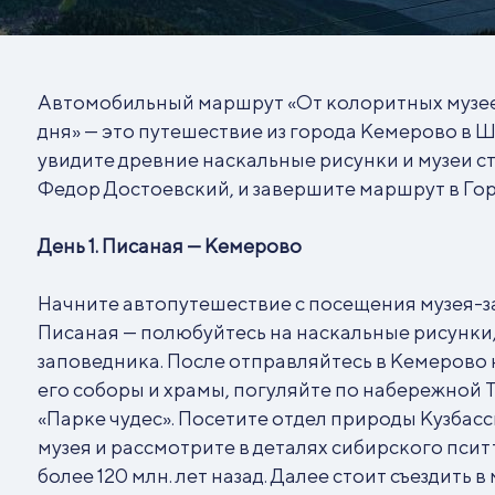
Автомобильный маршрут «От колоритных музеев 
дня» — это путешествие из города Кемерово в Ш
увидите древние наскальные рисунки и музеи ст
Федор Достоевский, и завершите маршрут в Го
День 1. Писаная — Кемерово
Начните автопутешествие с посещения музея-за
Писаная — полюбуйтесь на наскальные рисунки
заповедника. После отправляйтесь в Кемерово
его соборы и храмы, погуляйте по набережной 
«Парке чудес». Посетите отдел природы Кузбас
музея и рассмотрите в деталях сибирского псит
более 120 млн. лет назад. Далее стоит съездить