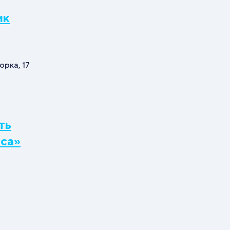
ик
орка, 17
ть
са»