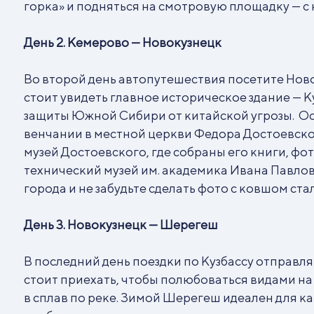
горка» и подняться на смотровую площадку — с
День 2. Кемерово — Новокузнецк
Во второй день автопутешествия посетите Ново
стоит увидеть главное историческое здание — 
защиты Южной Сибири от китайской угрозы. Ос
венчании в местной церкви Федора Достоевск
музей Достоевского, где собраны его книги, ф
технический музей им. академика Ивана Павлов
города и не забудьте сделать фото с ковшом ста
День 3. Новокузнецк — Шерегеш
В последний день поездки по Кузбассу отправл
стоит приехать, чтобы полюбоваться видами на
в сплав по реке. Зимой Шерегеш идеален для ка