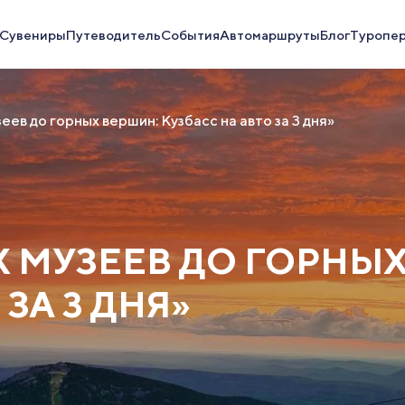
Сувениры
Путеводитель
События
Автомаршруты
Блог
Туропе
ев до горных вершин: Кузбасс на авто за 3 дня»
 МУЗЕЕВ ДО ГОРНЫХ
ЗА 3 ДНЯ»