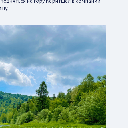
 подняться на гору Каритшал в компании
ану.