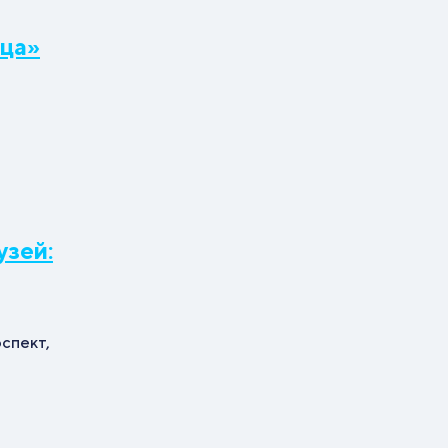
ца»
узей:
спект,