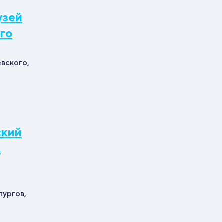
узей
го
евского,
ский
.
лургов,