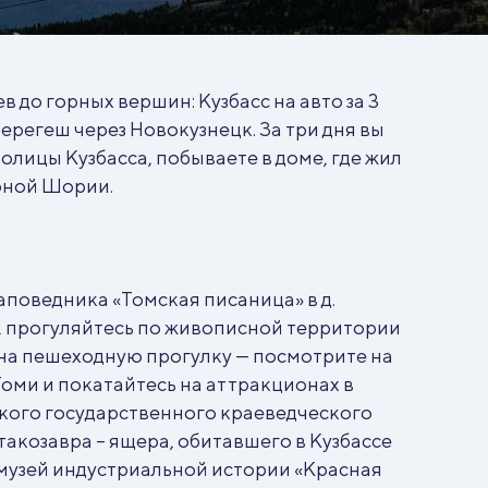
до горных вершин: Кузбасс на авто за 3
ерегеш через Новокузнецк. За три дня вы
олицы Кузбасса, побываете в доме, где жил
рной Шории.
поведника «Томская писаница» в д.
, прогуляйтесь по живописной территории
 на пешеходную прогулку — посмотрите на
Томи и покатайтесь на аттракционах в
ского государственного краеведческого
такозавра – ящера, обитавшего в Кузбассе
 в музей индустриальной истории «Красная